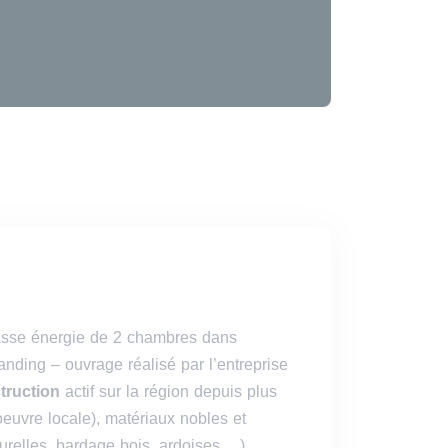
asse énergie de 2 chambres dans
tanding
– ouvrage réalisé par l’entreprise
truction
actif sur la région d
epuis plus
euvre locale)
, matériaux nobles et
turelles, bardage bois, ardoises,…),