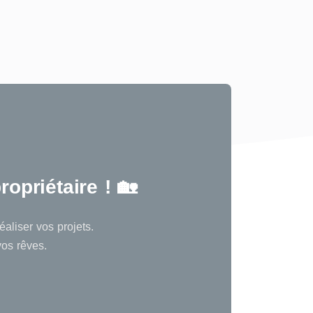
opriétaire ! 🏡
aliser vos projets.
vos rêves.