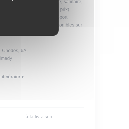
et livré clé sur porte
(cuisine, sanitaire,
 de parking compris dans le prix)
u cahier des charges, du rapport
u projet d’acte de base disponibles sur
e Chodes, 6A
lmedy
itinéraire
à la livraison