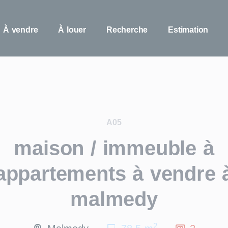
À vendre
À louer
Recherche
Estimation
A05
maison / immeuble à
appartements à vendre 
malmedy
2