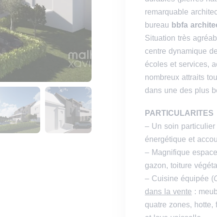
remarquable archite
bureau
bbfa archite
Situation très agréa
centre dynamique d
écoles et services, 
nombreux attraits tour
dans une des plus b
PARTICULARITES
– Un soin particulie
énergétique et accou
– Magnifique espace 
gazon, toiture végéta
– Cuisine équipée (
dans la vente
: meub
quatre zones, hotte, 