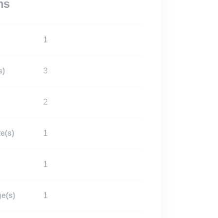
ns
1
s)
3
2
e(s)
1
1
e(s)
1