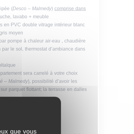
ipée (
Desco – Malmedy
)
comprise dans
ouche, lavabo + meuble
s en PVC double vitrage intérieur blanc
à gris moyen
par pompe à chaleur air-eau , chaudière
on par le sol, thermostat d’ambiance dans
voltaïque
partement sera carrelé à votre choix
wé – Malmedy
), possibilité d’avoir les
r parquet flottant; la terrasse en dalles
me de la TVA, hors frais de
ceux que vous