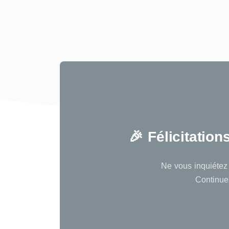
🎉 Félicitatio
Ne vous inquiétez 
Continuez