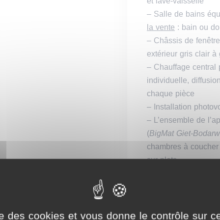
et lave-vaisselle
– Salle de bains équ
la vente
: bain ou d
– Châssis de fenêtre
extérieur gris clair 
– Chauffage central 
individuelle, diffusi
chaque pièce
– Installation photo
– L’ensemble de l’ap
(
BigMat Giet-Bodar
chambres à coucher su
sur plots
MODALITES
– Vendu sous le régi
raccordements.
ise des cookies et vous donne le contrôle sur 