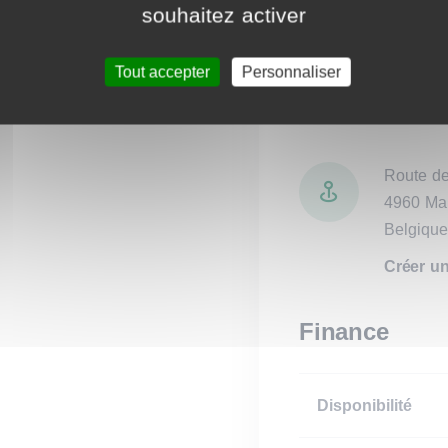
–
Vendu tout équipés 
souhaitez activer
cave et emplacement
– Copie des plans, d
Tout accepter
Personnaliser
énergétique PEB et d
demande
Route d
4960 Ma
Belgique
Créer un 
Finance
Disponibilité