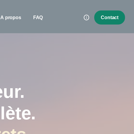
A propos
FAQ
Contact
ur.
lète.