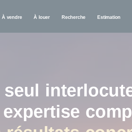
À vendre
À louer
Recherche
Estimation
 seul interlocute
expertise comp