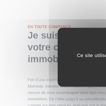
EN TOUTE CONFIANCE
Je suis Xavier Ma
votre conseiller
Ce site util
immobilier
Fort d’une expérience immobilière dans la ré
Malmedy, Stavelot et des Hautes-Fagnes et e
mesure de vous accompagner dans tous vos p
immobiliers. De l’idée jusqu’à sa concrétisat
compter sur mes services, quel que soit le bie