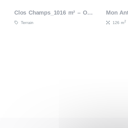
Clos Champs_1016 m² – Ovifat (Waimes)
2
Terrain
126 m