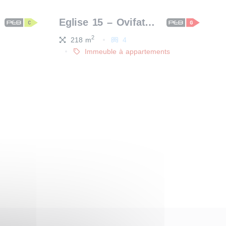
Eglise 15 – Ovifat (Waimes)
2
218 m
4
Immeuble à appartements