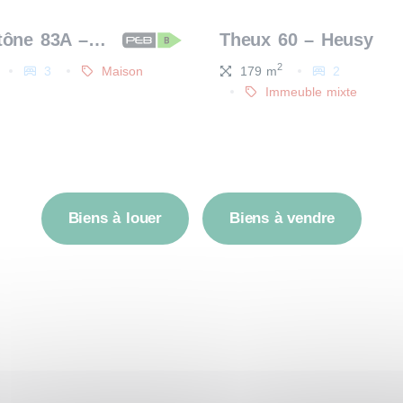
Mon Antône 83A – Faymonville (Waimes)
Theux 60 – Heusy
2
3
Maison
179 m
2
Immeuble mixte
Biens à louer
Biens à vendre