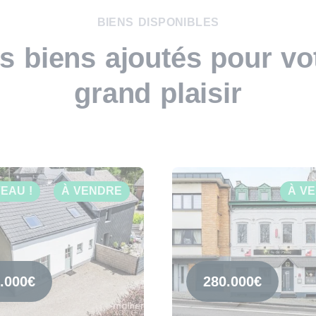
BIENS DISPONIBLES
s biens ajoutés pour vo
grand plaisir
EAU !
À VENDRE
À V
.000€
280.000€