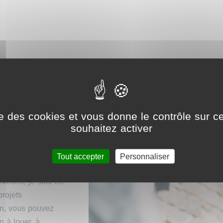
lherbe,
ise des cookies et vous donne le contrôle sur 
souhaitez activer
Tout accepter
Personnaliser
gion de
Verviers,
nvirons
, je suis en
rojets
ion, vous pouvez
n à louer, à