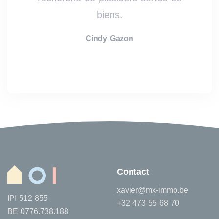
biens.
Cindy Gazon
Contact
xavier@mx-immo.be
IPI 512 855
+32 473 55 68 70
BE 0776.738.188