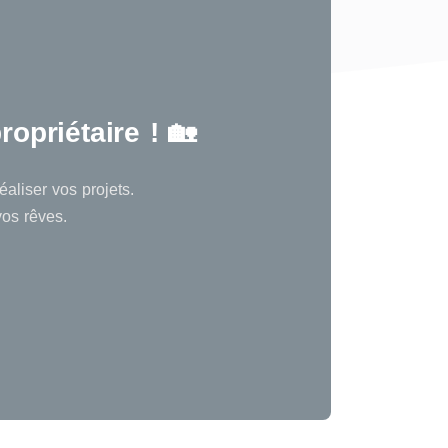
opriétaire ! 🏡
aliser vos projets.
vos rêves.