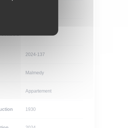
à l'acte
érales
2024-137
Malmedy
Appartement
uction
1930
tion
2024