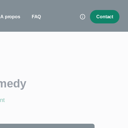
A propos
FAQ
Contact
lmedy
nt