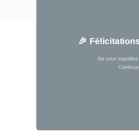
🎉 Félicitatio
Ne vous inquiétez 
Continuez