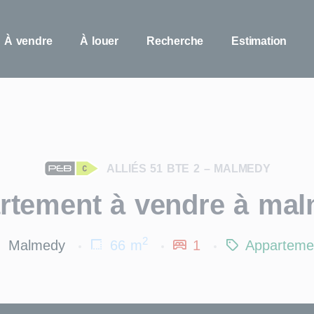
À vendre
À louer
Recherche
Estimation
ALLIÉS 51 BTE 2 – MALMEDY
rtement à vendre à ma
2
Malmedy
66 m
1
Apparteme