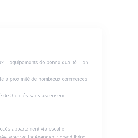
x – équipements de bonne qualité – en
able à proximité de nombreux commerces
é de 3 unités sans ascenseur –
ccès appartement via escalier
trée avec wc indépendant ; grand living