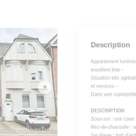
Description
Appartement lumineu
excellent état –
Situation très agré
et services –
Dans une copropriét
DESCRIPTION
Sous-sol :
une cave
Rez-de-chaussée
: a
1er étage
:
hall d’en