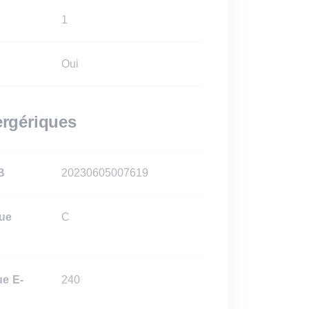
1
Oui
rgériques
B
20230605007619
que
C
ue E-
240