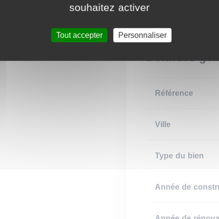
souhaitez activer
Disponibilité
Tout accepter
Personnaliser
Données gén
Référence
Ville
Type du bien
Année de constr
Année de rénova