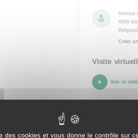
Avenue d
4960 Ma
Belgique
Créer un 
Visite virtuel
Voir la vid
Finance
Cadastre
ise des cookies et vous donne le contrôle sur 