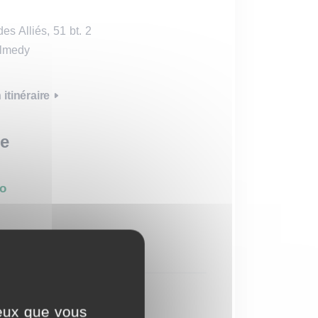
es Alliés, 51 bt. 2
lmedy
itinéraire
le
éo
446€
ceux que vous