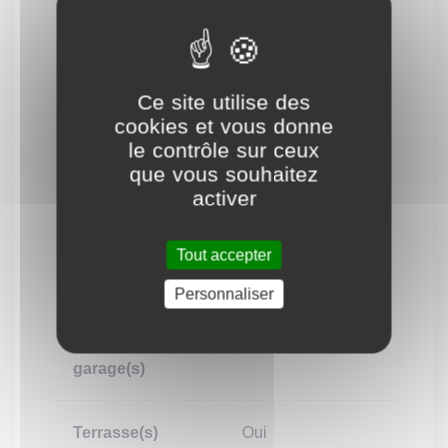
Nombre
3
d'étage(s)
Ce site utilise des
Chambres
3
cookies et vous donne
le contrôle sur ceux
que vous souhaitez
Nombre de
2
activer
toilette(s)
Tout accepter
Salle de bain
1
Personnaliser
Nombre de
1
garage(s)
Terrasse(s)
Oui