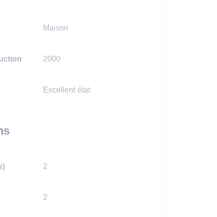
Maison
uction
2000
Excellent état
ns
s)
2
2