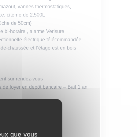
 mazout, vannes thermostatiques,
e, citerne de 2.500L
bûche de 50cm)
e bi-horaire , alarme Verisure
ectionnelle électrique télécommandée
de-chaussée et l’étage est en bois
ent sur rendez-vous
 de loyer en dépôt bancaire – Bail 1 an
Etangs, 2
imes
ceux que vous