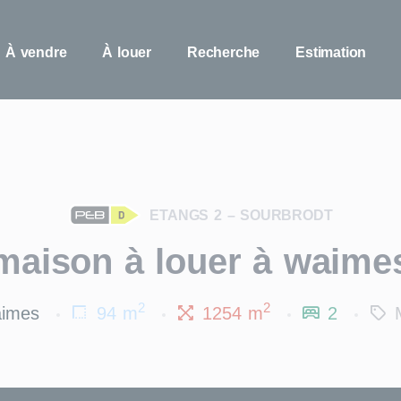
À vendre
À louer
Recherche
Estimation
ETANGS 2 – SOURBRODT
maison à louer à waime
2
2
imes
94 m
1254 m
2