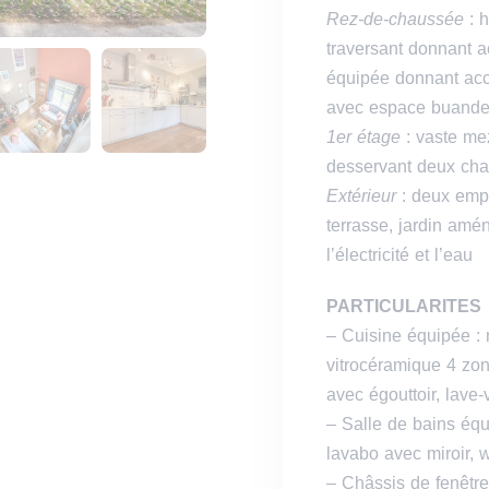
Rez-de-chaussée
: h
traversant donnant ac
équipée donnant accè
avec espace buande
1er étage
: vaste mez
desservant deux cha
Extérieur
: deux emp
terrasse, jardin amé
l’électricité et l’eau
PARTICULARITES
– Cuisine équipée :
vitrocéramique 4 zone
avec égouttoir, lave-
– Salle de bains équ
lavabo avec miroir, 
– Châssis de fenêtre