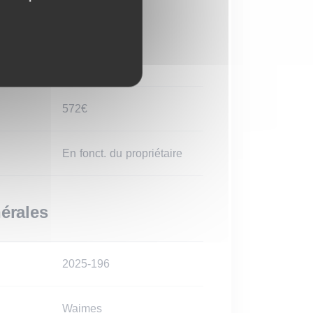
itinéraire
572€
En fonct. du propriétaire
érales
2025-196
Waimes