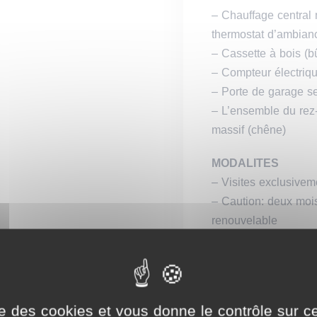
– Chauffage central
thermostat d’ambianc
– Cassette à bois (
– Compteur électriqu
– Porte de garage s
– L’ensemble du rez-
massif (chêne)
MODALITES
– Visites exclusivem
–
Caution: deux mois
renouvelable
Rue des 
4950 Wa
Belgique
ise des cookies et vous donne le contrôle sur 